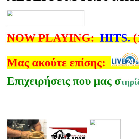
NOW PLAYING:
HITS
.
(
Μας ακούτε επίσης:
Επιχειρήσεις που μας σ
τηρί